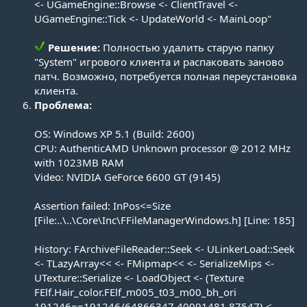
<- UGameEngine::Browse <- ClientTravel <-
UGameEngine::Tick <- UpdateWorld <- MainLoop"
Решение:
Полностью удалить старую папку
"System" игрового клиента и распаковать заново
патч. Возможно, потребуется полная переустановка
клиента.​
Проблема:
OS: Windows XP 5.1 (Build: 2600)
CPU: AuthenticAMD Unknown processor @ 2012 MHz
with 1023MB RAM
Video: NVIDIA GeForce 6600 GT (9145)
Assertion failed: InPos<=Size
[File:..\..\Core\Inc\FFileManagerWindows.h] [Line: 185]
History: FArchiveFileReader::Seek <- ULinkerLoad::Seek
<- TLazyArray<< <- FMipmap<< <- SerializeMips <-
UTexture::Serialize <- LoadObject <- (Texture
FElf.Hair_color.FElf_m005_t03_m00_bh_ori
191246==191246/64866347 40091481 87547) <-