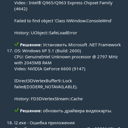
Video : Intel® Q965/Q963 Express Chipset Family
(4642)
Failed to find object 'Class NWindow.ConsoleWnd'
History: UObject::SafeLoadError
Решение:
Установить
Microsoft .NET Framework
OS: Windows XP 5.1 (Build: 2600)
CPU: GenuineIntel Unknown processor @ 2797 MHz
with 2045MB RAM
Video: NVIDIA GeForce 6600 (9147)
IDirect3DVertexBuffer9::Lock
failed(D3DERR_NOTAVAILABLE).
History: FD3DVertexStream::Cache
Решение:
обновить драйвера видеокарты.​
l2.exe - Ошибка приложения