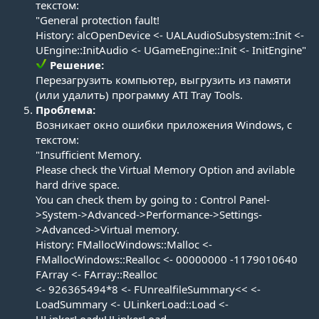
текстом:
"General protection fault!
History: alcOpenDevice <- UALAudioSubsystem::Init <-
UEngine::InitAudio <- UGameEngine::Init <- InitEngine"
Решение:
Перезагрузить компьютер, выгрузить из памяти
(или удалить) программу ATI Tray Tools.​
Проблема:
Возникает окно ошибки приложения Windows, с
текстом:
"Insufficient Memory.
Please check the Virtual Memory Option and avilable
hard drive space.
You can check them by going to : Control Panel-
>System->Advanced->Performance->Settings-
>Advanced->Virtual memory.
History: FMallocWindows::Malloc <-
FMallocWindows::Realloc <- 00000000 -1179010640
FArray <- FArray::Realloc
<- 926365494*8 <- FUnrealfileSummary<< <-
LoadSummary <- ULinkerLoad::Load <-
ULinkerLoad::ULinkerLoad