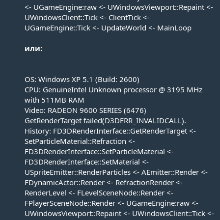
<- UGameEngine:raw <- UWindowsViewport::Repaint <-
UWindowsClient::Tick <- ClientTick <-
UGameEngine::Tick <- UpdateWorld <- MainLoop
или:
OS: Windows XP 5.1 (Build: 2600)
CPU: GenuineIntel Unknown processor @ 3195 MHz
with 511MB RAM
Video: RADEON 9600 SERIES (6476)
GetRenderTarget failed(D3DERR_INVALIDCALL).
History: FD3DRenderInterface::GetRenderTarget <-
SetParticleMaterial::Refraction <-
FD3DRenderInterface::SetParticleMaterial <-
FD3DRenderInterface::SetMaterial <-
USpriteEmitter::RenderParticles <- AEmitter::Render <-
FDynamicActor::Render <- RefractionRender <-
RenderLevel <- FLevelSceneNode::Render <-
FPlayerSceneNode::Render <- UGameEngine:raw <-
UWindowsViewport::Repaint <- UWindowsClient::Tick <-