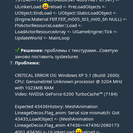
ULinkerLoad:
reload <- PreLoadObjects <-
UObject::EndLoad <- UObject::StaticLoadObject <-
(Engine.Material FElf.FElf_m005_t03_m00_bh NULL) <-
FNActorResourceLoader::Load <-
LoadActorResourceArray <- UGameEngine::Tick <-
UpdateWorld <- MainLoop
Решение:
проблемы с текстурами...Советую
заново поставить systextures​
Проблема:
CRITICAL ERROR OS: Windows XP 5.1 (Build: 2600)
CPU: GenuineIntel Unknown processor @ 3204 MHz
with 1023MB RAM
Video: NVIDIA GeForce 6200 TurboCache™ (7184)
Expected 43436History: MeshAnimation
LineageDecos.Flag_anim: Serial size mismatch: Got
43435,LoadObject <- (MeshAnimation
LineageDecos.Flag_anim 47436==47436/2080173
4001 43436) <- ULinkerLoad:
reload <-