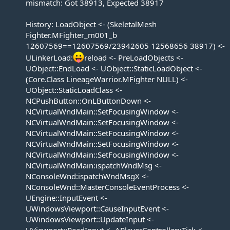
mismatch: Got 38913, Expected 38917
History: LoadObject <- (SkeletalMesh
Fighter.MFighter_m001_b
12607569==12607569/23942605 12568656 38917) <-
ULinkerLoad:
reload <- PreLoadObjects <-
UObject::EndLoad <- UObject::StaticLoadObject <-
(Core.Class LineageWarrior.MFighter NULL) <-
UObject::StaticLoadClass <-
NCPushButton::OnLButtonDown <-
NCVirtualWndMain::SetFocusingWindow <-
NCVirtualWndMain::SetFocusingWindow <-
NCVirtualWndMain::SetFocusingWindow <-
NCVirtualWndMain::SetFocusingWindow <-
NCVirtualWndMain::SetFocusingWindow <-
NCVirtualWndMain:ispatchWndMsg <-
NConsoleWnd:ispatchWndMsgX <-
NConsoleWnd::MasterConsoleEventProcess <-
UEngine::InputEvent <-
UWindowsViewport::CauseInputEvent <-
UWindowsViewport::UpdateInput <-
UViewport::ReadInput <- APlayerController::Tick <-