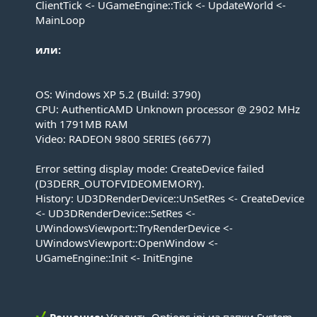
ClientTick <- UGameEngine::Tick <- UpdateWorld <-
MainLoop
или:
OS: Windows XP 5.2 (Build: 3790)
CPU: AuthenticAMD Unknown processor @ 2902 MHz
with 1791MB RAM
Video: RADEON 9800 SERIES (6677)
Error setting display mode: CreateDevice failed
(D3DERR_OUTOFVIDEOMEMORY).
History: UD3DRenderDevice::UnSetRes <- CreateDevice
<- UD3DRenderDevice::SetRes <-
UWindowsViewport::TryRenderDevice <-
UWindowsViewport::OpenWindow <-
UGameEngine::Init <- InitEngine
Решение:
Удалить Options.ini из папки System.