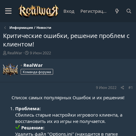
Вход
Регистрация
Информация / Новости
Критические ошибки, решение проблем с
клиентом!
А
Д
RealWar
9 Июн 2022
в
а
т
т
RealWar
о
а
Команда форума
р
н
т
а
е
ч
9 Июн 2022
#1
м
а
ы
л
Список самых популярных Ошибок и их решения!​
а
Проблема:
Сбились старые настройки игрового клиента, а
восстановить их из игры не получается.
Решение:
Удалить файл "Оptions.ini" (находится в папке