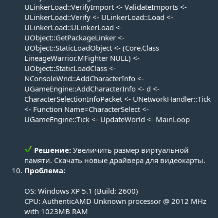
ULinkerLoad::VerifyImport <- ValidateImports <-
ULinkerLoad::Verify <- ULinkerLoad::Load <-
ULinkerLoad::ULinkerLoad <-
UObject::GetPackageLinker <-
UObject::StaticLoadObject <- (Core.Class
LineageWarrior.MFighter NULL) <-
UObject::StaticLoadClass <-
NConsoleWnd::AddCharacterInfo <-
UGameEngine::AddCharacterInfo <- d <-
CharacterSelectionInfoPacket <- UNetworkHandler::Tick
<- Function Name=CharacterSelect <-
UGameEngine::Tick <- UpdateWorld <- MainLoop
Решение:
Увеличить размер виртуальной
памяти. Скачать новые драйвера для видеокарты.​
Проблема:
OS: Windows XP 5.1 (Build: 2600)
CPU: AuthenticAMD Unknown processor @ 2012 MHz
with 1023MB RAM