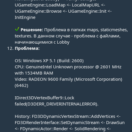
UGameEngine::LoadMap <- LocalMapURL <-
UGameEngine::Browse <- UGameEngine::Init <-
InitEngine
Решение:
Проблема в папках maps, staticmeshes,
textures. В данном случае - проблема с файлами,
начинающимися с Lobby​
Проблема:
OS: Windows XP 5.1 (Build: 2600)
CPU: GenuineIntel Unknown processor @ 2601 MHz
with 1534MB RAM
Video: RADEON 9600 Family (Microsoft Corporation)
(6462)
IDirect3DVertexBuffer9::Lock
failed(D3DERR_DRIVERINTERNALERROR).
History: FD3DDynamicVertexStream::AddVertices <-
FD3DRenderInterface::SetDynamicStream <- DrawSun
<- FDynamicActor::Render <- SolidRendering <-