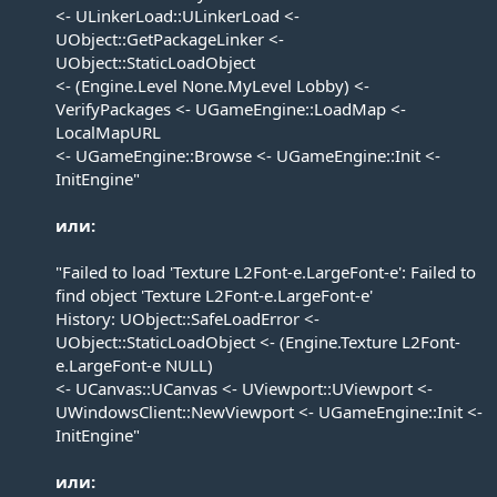
<- ULinkerLoad::ULinkerLoad <-
UObject::GetPackageLinker <-
UObject::StaticLoadObject
<- (Engine.Level None.MyLevel Lobby) <-
VerifyPackages <- UGameEngine::LoadMap <-
LocalMapURL
<- UGameEngine::Browse <- UGameEngine::Init <-
InitEngine"
или:
"Failed to load 'Texture L2Font-e.LargeFont-e': Failed to
find object 'Texture L2Font-e.LargeFont-e'
History: UObject::SafeLoadError <-
UObject::StaticLoadObject <- (Engine.Texture L2Font-
e.LargeFont-e NULL)
<- UCanvas::UCanvas <- UViewport::UViewport <-
UWindowsClient::NewViewport <- UGameEngine::Init <-
InitEngine"
или: