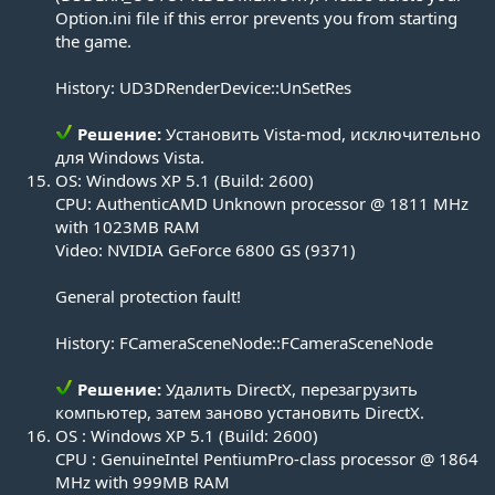
Option.ini file if this error prevents you from starting
the game.
History: UD3DRenderDevice::UnSetRes
Решение:
Установить Vista-mod, исключительно
для Windows Vista.​
OS: Windows XP 5.1 (Build: 2600)
CPU: AuthenticAMD Unknown processor @ 1811 MHz
with 1023MB RAM
Video: NVIDIA GeForce 6800 GS (9371)
General protection fault!
History: FCameraSceneNode::FCameraSceneNode
Решение:
Удалить DirectX, перезагрузить
компьютер, затем заново установить DirectX.​
OS : Windows XP 5.1 (Build: 2600)
CPU : GenuineIntel PentiumPro-class processor @ 1864
MHz with 999MB RAM