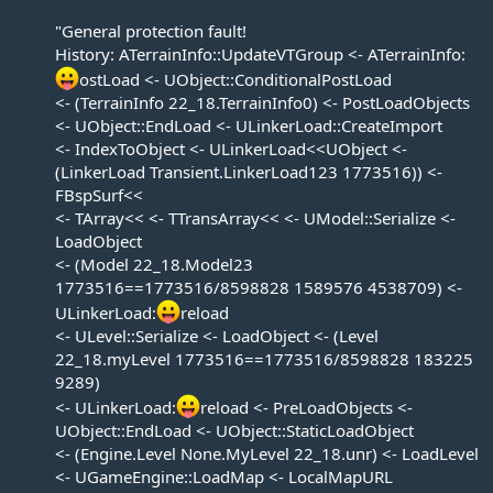
"General protection fault!
History: ATerrainInfo::UpdateVTGroup <- ATerrainInfo:
ostLoad <- UObject::ConditionalPostLoad
<- (TerrainInfo 22_18.TerrainInfo0) <- PostLoadObjects
<- UObject::EndLoad <- ULinkerLoad::CreateImport
<- IndexToObject <- ULinkerLoad<<UObject <-
(LinkerLoad Transient.LinkerLoad123 1773516)) <-
FBspSurf<<
<- TArray<< <- TTransArray<< <- UModel::Serialize <-
LoadObject
<- (Model 22_18.Model23
1773516==1773516/8598828 1589576 4538709) <-
ULinkerLoad:
reload
<- ULevel::Serialize <- LoadObject <- (Level
22_18.myLevel 1773516==1773516/8598828 183225
9289)
<- ULinkerLoad:
reload <- PreLoadObjects <-
UObject::EndLoad <- UObject::StaticLoadObject
<- (Engine.Level None.MyLevel 22_18.unr) <- LoadLevel
<- UGameEngine::LoadMap <- LocalMapURL