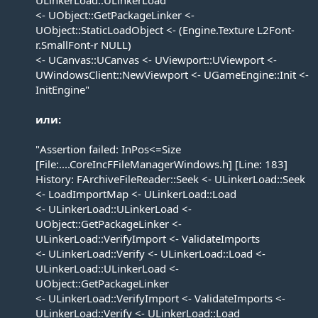
<- UObject::GetPackageLinker <-
UObject::StaticLoadObject <- (Engine.Texture L2Font-
r.SmallFont-r NULL)
<- UCanvas::UCanvas <- UViewport::UViewport <-
UWindowsClient::NewViewport <- UGameEngine::Init <-
InitEngine"
или:
"Assertion failed: InPos<=Size
[File:....CoreIncFFileManagerWindows.h] [Line: 183]
History: FArchiveFileReader::Seek <- ULinkerLoad::Seek
<- LoadImportMap <- ULinkerLoad::Load
<- ULinkerLoad::ULinkerLoad <-
UObject::GetPackageLinker <-
ULinkerLoad::VerifyImport <- ValidateImports
<- ULinkerLoad::Verify <- ULinkerLoad::Load <-
ULinkerLoad::ULinkerLoad <-
UObject::GetPackageLinker
<- ULinkerLoad::VerifyImport <- ValidateImports <-
ULinkerLoad::Verify <- ULinkerLoad::Load