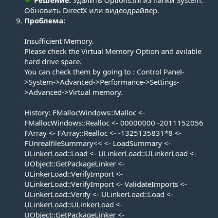
Обновить DirectX или видеодрайвер.​
Проблема:
Insufficient Memory.
Please check the Virtual Memory Option and avilable
hard drive space.
You can check them by going to : Control Panel-
>System->Advanced->Performance->Settings-
>Advanced->Virtual memory.
History: FMallocWindows::Malloc <-
FMallocWindows::Realloc <- 00000000 -2011152056
FArray <- FArray::Realloc <- -1325135831*8 <-
FUnrealfileSummary<< <- LoadSummary <-
ULinkerLoad::Load <- ULinkerLoad::ULinkerLoad <-
UObject::GetPackageLinker <-
ULinkerLoad::VerifyImport <-
ULinkerLoad::VerifyImport <- ValidateImports <-
ULinkerLoad::Verify <- ULinkerLoad::Load <-
ULinkerLoad::ULinkerLoad <-
UObject::GetPackageLinker <-