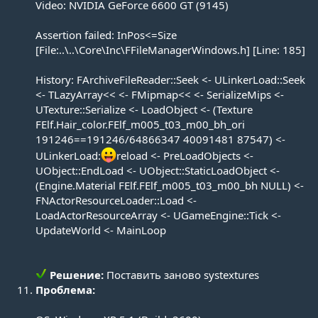
Video: NVIDIA GeForce 6600 GT (9145)
Assertion failed: InPos<=Size
[File:..\..\Core\Inc\FFileManagerWindows.h] [Line: 185]
History: FArchiveFileReader::Seek <- ULinkerLoad::Seek
<- TLazyArray<< <- FMipmap<< <- SerializeMips <-
UTexture::Serialize <- LoadObject <- (Texture
FElf.Hair_color.FElf_m005_t03_m00_bh_ori
191246==191246/64866347 40091481 87547) <-
ULinkerLoad:
reload <- PreLoadObjects <-
UObject::EndLoad <- UObject::StaticLoadObject <-
(Engine.Material FElf.FElf_m005_t03_m00_bh NULL) <-
FNActorResourceLoader::Load <-
LoadActorResourceArray <- UGameEngine::Tick <-
UpdateWorld <- MainLoop
Решение:
Поставить заново systextures​
Проблема: