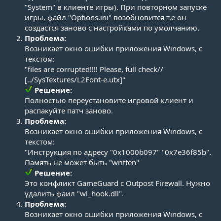
"System" в клиенте игры). При повторном запуске
игры, файл "Оptions.ini" возобновится т.е он
создастся заново с настройками по умолчанию.​
Проблема:
Возникает окно ошибки приложения Windows, с
текстом:
"files are corrupted!!!! Please, full check//
[../SysTextures/L2Font-e.utx]"
Решение:
Полностью переустановите игровой клиент и
распакуйте патч заново.​
Проблема:
Возникает окно ошибки приложения Windows, с
текстом:
"Инструкция по адресу "0x1000b097" "0x7e36f85b".
Память не может быть "written"
Решение:
Это конфликт GameGuard с Outpost Firewall. Нужно
удалить фаил "wl_hook.dll".​
Проблема:
Возникает окно ошибки приложения Windows, с