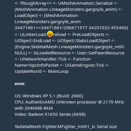
<- TRoughArray<< <- UMeshAnimation::Serialize <-
(MeshAnimation LineageMonsters.gargoyle_anim) <-
LoadObject <- (MeshAnimation
LineageMonsters.gargoyle_anim
34471661==34471661/206671977 34207033 455460)
<- ULinkerLoad:
reload <- PreLoadObjects <-
UObject::EndLoad <- UObject::StaticLoadObject <-
(Engine.SkeletalMesh LineageMonsters.gargoyle_m00
NULL) <- IsLoadedResource <- User::SetPawnResource
<- UNetworkHandler::Tick <- Function
Name=NpcInfoPacket <- UGameEngine::Tick <-
UpdateWorld <- MainLoop
или:
OS: Windows XP 5.1 (Build: 2600)
CPU: AuthenticAMD Unknown processor @ 2170 MHz
with 2046MB RAM
Video: Radeon X1650 Series (6698)
SkeletalMesh Fighter.MFighter_m001_b: Serial size