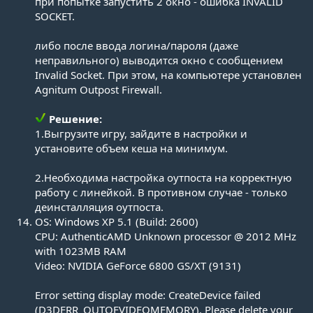
при попытке запустить 2 окно - ошибка INVALID
SOCKET.
либо после ввода логина/пароля (даже
неправильного) выводится окно с сообщением
Invalid Socket. При этом, на компьютере установлен
Agnitum Outpost Firewall.
Решение:
1.Выгрузите игру, зайдите в настройки и
установите объем кеша на минимум.
2.Необходима настройка оутпоста на корректную
работу с линейкой. В противном случае - только
деинсталляция оутпоста.​
OS: Windows XP 5.1 (Build: 2600)
CPU: AuthenticAMD Unknown processor @ 2012 MHz
with 1023MB RAM
Video: NVIDIA GeForce 6800 GS/XT (9131)
Error setting display mode: CreateDevice failed
(D3DERR_OUTOFVIDEOMEMORY). Please delete your