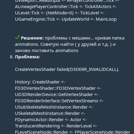
ALineagePlayerController::Tick <- TickAllActors <-
ULevel::Tick <- (NetMode=0) <- TickLevel <-
UGameEngine::Tick <- UpdateWorld <- MainLoop
Решение:
проблемы с мешами... кривая папка
animations. Советую найти ( у друзей и т.д. ) и
заново поставить animations​
Проблема:
CreateVertexShader failed(D3DERR_INVALIDCALL).
History: CreateShader <-
FD3DVertexShader::FD3DVertexShader <-
UD3DRenderDevice::GetVertexShader <-
FD3DRenderInterface::SetVertexStreams <-
USubSkeletalMeshInstance::Render <-
USkeletalMeshInstance::Render <-
FDynamicActor::Render <- Actor <-
TranslucentRendering <- RenderLevel <-
FLevelSceneNode::Render <- FPlayerSceneNode::Render