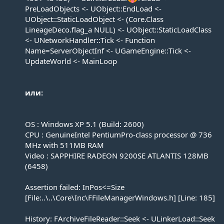
PreLoadObjects <- UObject::EndLoad <-
UObject::StaticLoadObject <- (Core.Class
LineageDeco.flag_a NULL) <- UObject::StaticLoadClass
<- UNetworkHandler::Tick <- Function
Name=ServerObjectInf <- UGameEngine::Tick <-
UpdateWorld <- MainLoop
или:
OS : Windows XP 5.1 (Build: 2600)
CPU : GenuineIntel PentiumPro-class processor @ 736
MHz with 511MB RAM
Video : SAPPHIRE RADEON 9200SE ATLANTIS 128MB
(6458)
Assertion failed: InPos<=Size
[File:..\..\Core\Inc\FFileManagerWindows.h] [Line: 185]
History: FArchiveFileReader::Seek <- ULinkerLoad::Seek