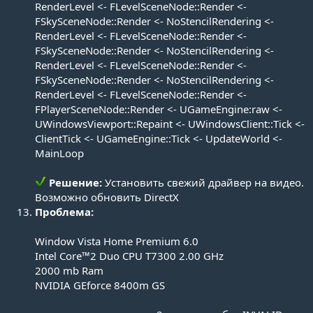
RenderLevel <- FLevelSceneNode::Render <-
FSkySceneNode::Render <- NoStencilRendering <-
RenderLevel <- FLevelSceneNode::Render <-
FSkySceneNode::Render <- NoStencilRendering <-
RenderLevel <- FLevelSceneNode::Render <-
FSkySceneNode::Render <- NoStencilRendering <-
RenderLevel <- FLevelSceneNode::Render <-
FPlayerSceneNode::Render <- UGameEngine:raw <-
UWindowsViewport::Repaint <- UWindowsClient::Tick <-
ClientTick <- UGameEngine::Tick <- UpdateWorld <-
MainLoop
Решение:
Установить свежий драйвер на видео.
Возможно обновить DirectX​
Проблема:
Window Vista Home Premium 6.0
Intel Core™2 Duo CPU T7300 2.00 GHz
2000 mb Ram
NVIDIA GEforce 8400m GS