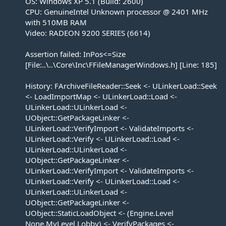
OS: Windows XP 5.1 (Build: 2600)
CPU: GenuineIntel Unknown processor @ 2401 MHz
with 510MB RAM
Video: RADEON 9200 SERIES (6614)
Assertion failed: InPos<=Size
[File:..\..\Core\Inc\FFileManagerWindows.h] [Line: 185]
History: FArchiveFileReader::Seek <- ULinkerLoad::Seek
<- LoadImportMap <- ULinkerLoad::Load <-
ULinkerLoad::ULinkerLoad <-
UObject::GetPackageLinker <-
ULinkerLoad::VerifyImport <- ValidateImports <-
ULinkerLoad::Verify <- ULinkerLoad::Load <-
ULinkerLoad::ULinkerLoad <-
UObject::GetPackageLinker <-
ULinkerLoad::VerifyImport <- ValidateImports <-
ULinkerLoad::Verify <- ULinkerLoad::Load <-
ULinkerLoad::ULinkerLoad <-
UObject::GetPackageLinker <-
UObject::StaticLoadObject <- (Engine.Level
None.MyLevel Lobby) <- VerifyPackages <-