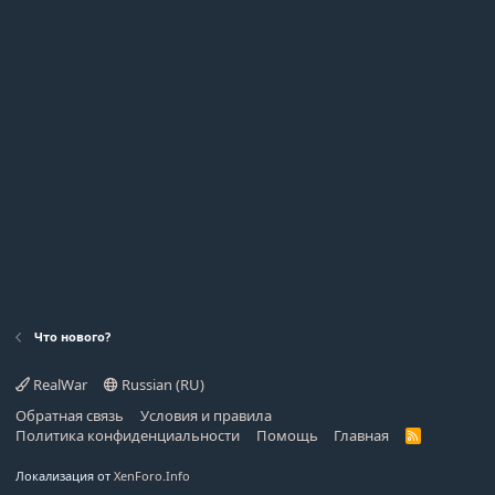
Что нового?
RealWar
Russian (RU)
Обратная связь
Условия и правила
Политика конфиденциальности
Помощь
Главная
R
S
S
Локализация от
XenForo.Info