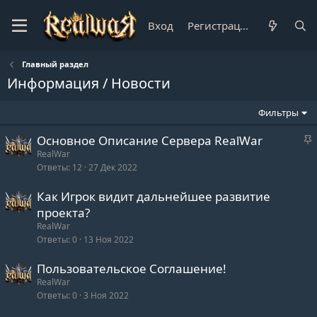
Вход
Регистрация
Главный раздел
Информация / Новости
Фильтры
З
Основное Описание Сервера RealWar
а
RealWar
Ответы
12
27 Дек 2022
к
р
Как Игрок видит дальнейшее развитие
е
проекта?
п
RealWar
л
Ответы
0
13 Ноя 2022
е
Пользовательское Соглашение!
о
RealWar
Ответы
0
3 Ноя 2022