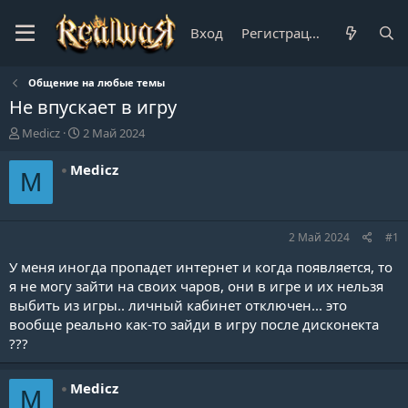
Вход
Регистрация
Общение на любые темы
Не впускает в игру
А
Д
Medicz
2 Май 2024
в
а
т
т
Medicz
M
о
а
р
н
т
а
е
ч
2 Май 2024
#1
м
а
ы
л
У меня иногда пропадет интернет и когда появляется, то
а
я не могу зайти на своих чаров, они в игре и их нельзя
выбить из игры.. личный кабинет отключен... это
вообще реально как-то зайди в игру после дисконекта
???
Medicz
M