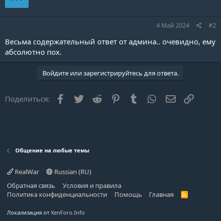
4 Май 2024
#2
Весьма содержательный ответ от админа.. очевидно, ему
абсолютно пох.
Войдите или зарегистрируйтесь для ответа.
Facebook
Twitter
Reddit
Pinterest
Tumblr
WhatsApp
Электронна
Ссылка
Поделиться:
Общение на любые темы
RealWar
Russian (RU)
Обратная связь
Условия и правила
Политика конфиденциальности
Помощь
Главная
R
S
S
Локализация от
XenForo.Info