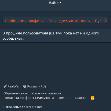
Найти
Сообщения профиля
Последняя активность
Публика
В профиле пользователя JusTPvP пока нет ни одного
сообщения.
RealWar
Russian (RU)
Обратная связь
Условия и правила
Политика конфиденциальности
Помощь
Главная
R
S
S
Локализация от
XenForo.Info