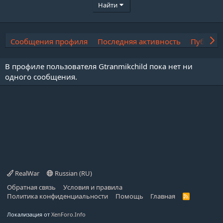
Найти
Сообщения профиля
Последняя активность
Публика
В профиле пользователя Gtranmikchild пока нет ни
одного сообщения.
RealWar
Russian (RU)
Обратная связь
Условия и правила
Политика конфиденциальности
Помощь
Главная
R
S
S
Локализация от
XenForo.Info